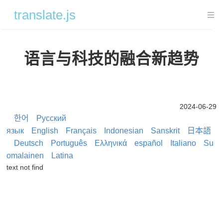
translate.js
系统简介
语言与科技的融合新趋势
系统简介
系统部署及安装方式
私有部署机器翻译服务
2024-06-29
한어
Русский
前言
язык
English
Français
Indonesian
Sanskrit
日本語
一键部署 translate.service
Deutsch
Português
Ελληνικά
español
Italiano
Su
一键部署 TCDN
omalainen
Latina
text not find
各项目模块说明
TCDN 说明
translate.user 内容分发