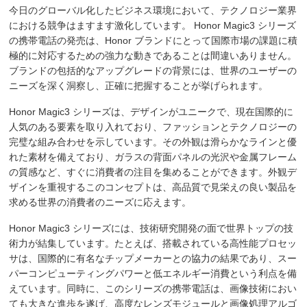
translation.api オープン インターフェイス
今日のグローバル化したビジネス環境において、テクノロジー業界
における競争はますます激化しています。 Honor Magic3 シリーズ
translation.service 翻訳サービス
の携帯電話の発売は、Honor ブランドにとって国際市場の課題に積
translation.admin 管理の背景
極的に対応するための強力な動きであることは間違いありません。
translation.js フロントエンド翻訳
ブランドの包括的なアップグレードの背景には、世界のユーザーの
ニーズを深く洞察し、正確に把握することが挙げられます。
translation.jsの拡張機能
Honor Magic3 シリーズは、デザインがユニークで、現在国際的に
人気のある要素を取り入れており、ファッションとテクノロジーの
ページ更新関数を書き換える
完璧な組み合わせを示しています。その外観は滑らかなラインと優
翻訳後、いくつかの要素ノードを手動で翻訳します
れた素材を備えており、ガラスの背面パネルの光沢や金属フレーム
の質感など、すぐに消費者の注目を集めることができます。外観デ
エンタープライズレベルの安定した翻訳を可能にする
ザインを重視するこのコンセプトは、高品質で見栄えの良い製品を
Web ページの Ajax リクエストにより自動翻訳がトリガーされる
求める世界の消費者のニーズに応えます。
指定した言語のみを翻訳するように設定します
Honor Magic3 シリーズには、技術研究開発の面で世界トップの技
言語選択ドロップダウン選択を再描画します
術力が結集しています。たとえば、搭載されている高性能プロセッ
サは、国際的に有名なチップメーカーとの協力の結果であり、スー
文字列言語を識別して分析する
パーコンピューティングパワーと低エネルギー消費という利点を備
第 1 レベルのキャッシュ (; ブラウザー キャッシュ) を書き換えま
えています。同時に、このシリーズの携帯電話は、画像技術におい
ても大きな進歩を遂げ、高度なレンズモジュールと画像処理アルゴ
使用する翻訳サービスを設定するtranslate.service.use