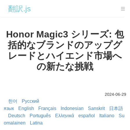
翻訳.js
導入
Honor Magic3 シリーズ: 包
導入
括的なブランドのアップグ
システムの展開とインストール方法
レードとハイエンド市場へ
ネットワークのない環境でも使用できるように導入
の新たな挑戦
序文
ワンクリックでのtranslate.serviceのデプロイメント
ワンクリックでTCDNを導入
2024-06-29
한어
Русский
各プロジェクトモジュールの説明
язык
English
Français
Indonesian
Sanskrit
日本語
TCDNの説明
Deutsch
Português
Ελληνικά
español
Italiano
Su
translation.user コンテンツの配布
omalainen
Latina