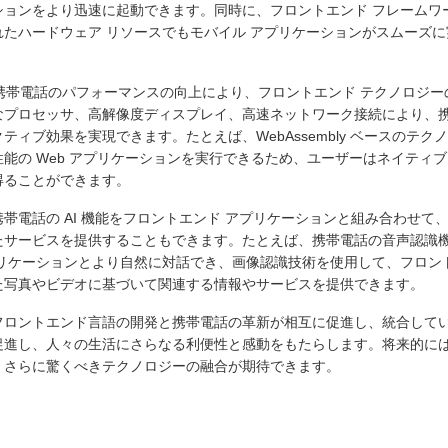
ションをより迅速に起動できます。同時に、フロントエンド フレームワ
use
れたハードウェア リソースでもモバイル アプリケーションがスムーズ
に、携帯電話のパフォーマンスの向上により、フロントエンド テクノロジ
なプロセッサ、高解像度ディスプレイ、高速ネットワーク接続により、
ティブ効果を実現できます。たとえば、WebAssembly ベースのテ
び出します
性能の Web アプリケーションを実行できるため、ユーザーはネイティ
得ることができます。
します
帯電話の AI 機能をフロントエンド アプリケーションと組み合わせ
たサービスを提供することもできます。たとえば、携帯電話の音声認識
プリケーションとより自然に対話でき、画像認識技術を使用して、フロン
た写真やビデオに基づいて関連する情報やサービスを提供できます。
フロントエンド言語の開発と携帯電話の革新が相互に促進し、統合して
促進し、人々の生活にさらなる利便性と感動をもたらします。将来的に
、さらに驚くべきテクノロジーの融合が期待できます。