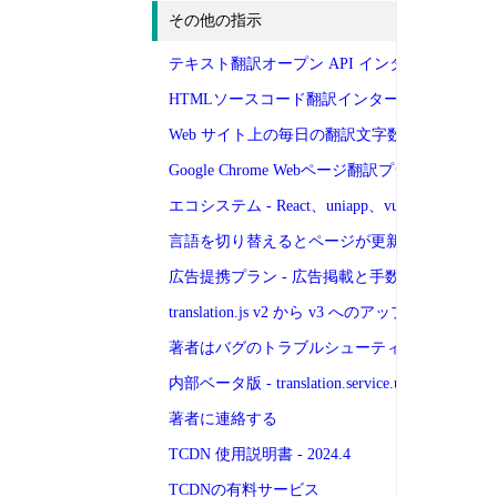
その他の指示
テキスト翻訳オープン API インターフェイス
HTMLソースコード翻訳インターフェースドキ
Web サイト上の毎日の翻訳文字数を表示する
Google Chrome Webページ翻訳プラグイン
エコシステム - React、uniapp、vue
言語を切り替えるとページが更新される理由の
広告提携プラン - 広告掲載と手数料負担
translation.js v2 から v3 へのアップグレ
著者はバグのトラブルシューティングと修正に
内部ベータ版 - translation.service.use の使用
著者に連絡する
TCDN 使用説明書 - 2024.4
TCDNの有料サービス