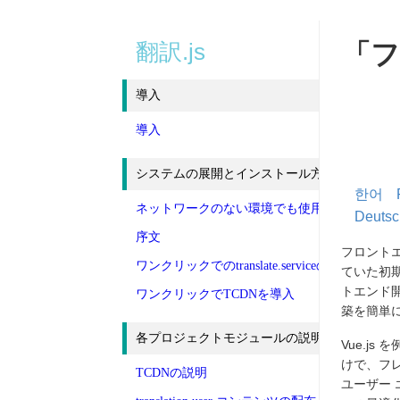
翻訳.js
「フ
導入
導入
システムの展開とインストール方法
한어
ネットワークのない環境でも使用できるように
Deutsc
序文
フロントエ
ワンクリックでのtranslate.serviceのデプロイメ
ていた初期の
トエンド
ワンクリックでTCDNを導入
築を簡単
各プロジェクトモジュールの説明
Vue.j
けで、フ
TCDNの説明
ユーザー 