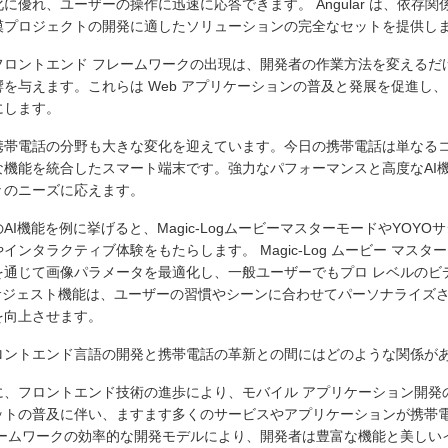
に優れ、ユーザーの操作に迅速に応答できます。 Angular は、依存
模プロジェクトの開発に適したソリューションの完全なセットを提供し
フロントエンド フレームワークの出現は、開発者の作業方法を変えるだ
響を与えます。これらは Web アプリケーションの普及と発展を促進し
にします。
携帯電話の分野も大きな変化を迎えています。今日の携帯電話は単なる
な機能を統合したスマート端末です。強力なパフォーマンスと高度なAI
々のニーズに応えます。
AI機能を例に挙げると、Magic-LogムービーマスターモードやYOY
ます
インタラクティブ体験をもたらします。 Magic-Log ムービー マス
を通じて画像パラメータを最適化し、一般ユーザーでもプロ レベルのビ
にする
のサジェスト機能は、ユーザーの習慣やシーンに合わせてパーソナライズ
訳がトリガーされる
を向上させます。
ロントエンド言語の開発と携帯電話の革新との間にはどのような関係があ
に、フロントエンド技術の進歩により、モバイル アプリケーション開発
ットの普及に伴い、ますます多くのサービスやアプリケーションが携帯
レームワークの効率的な開発モデルにより、開発者は豊富な機能と美しい
ッシュ) を書き換えます。