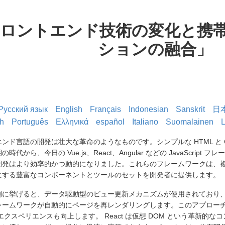
ロントエンド技術の変化と携
ションの融合」
Русский язык
English
Français
Indonesian
Sanskrit
日
導入
h
Português
Ελληνικά
español
Italiano
Suomalainen
L
ンド言語の開発は壮大な革命のようなものです。シンプルな HTML と 
ント
時代から、今日の Vue.js、React、Angular などの JavaScri
開発はより効率的かつ動的になりました。これらのフレームワークは、複
にする豊富なコンポーネントとツールのセットを開発者に提供します。
s を例に挙げると、データ駆動型のビュー更新メカニズムが使用されてお
レームワークが自動的にページを再レンダリングします。このアプロー
エクスペリエンスも向上します。 React は仮想 DOM という革新的