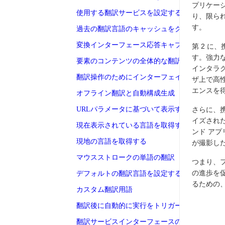
プリケー
使用する翻訳サービスを設定するtranslate.service.
り、限ら
す。
過去の翻訳言語のキャッシュをクリアする
変換インターフェース応答キャプチャ処理
第 2 
す。強力
要素のコンテンツの全体的な翻訳機能の構成
インタラク
翻訳操作のためにインターフェイスを手動で呼
ザ上で高
エンスを
オフライン翻訳と自動構成生成
URLパラメータに基づいて表示する言語を制御
さらに、携
イズされ
現在表示されている言語を取得する
ンド ア
現地の言語を取得する
が撮影し
マウスストロークの単語の翻訳
つまり、
の進歩を
デフォルトの翻訳言語を設定する
るための
カスタム翻訳用語
翻訳後に自動的に実行をトリガーする
翻訳サービスインターフェースの指定