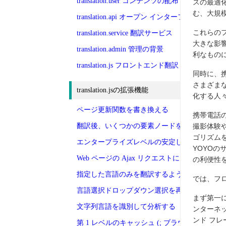
translation.user コンテンツの配布
スの最適化
む、大規
translation.api オープン インターフェイス
これらの
translation.service 翻訳サービス
大きな影
translation.admin 管理の背景
利なもの
translation.js フロントエンド翻訳
同時に、
さまざま
translation.jsの拡張機能
化する人
ページ更新関数を書き換える
携帯電話の
翻訳後、いくつかの要素ノードを手動で翻訳し
撮影体験や
ゴリズム
エンタープライズレベルの安定した翻訳を可能
YOYO
Web ページの Ajax リクエストにより自動翻
の利便性
指定した言語のみを翻訳するように設定します
では、フ
言語選択ドロップダウン選択を再描画します
まず第一
文字列言語を識別して分析する
ンターネ
ンド フ
第 1 レベルのキャッシュ (; ブラウザー キャ