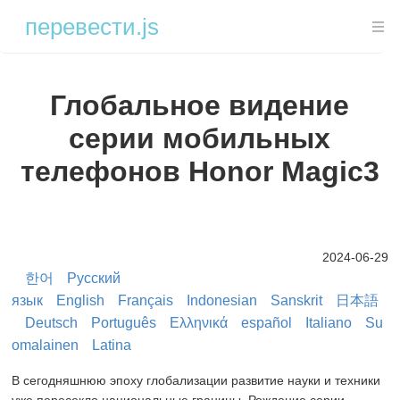
перевести.js
введение
Глобальное видение
введение
серии мобильных
Способы развертывания и установки системы
телефонов Honor Magic3
Развернуто для использования без сетевой среды
Предисловие
Развертывание Translate.service в один клик
2024-06-29
Разверните TCDN одним щелчком мыши
한어
Русский
язык
English
Français
Indonesian
Sanskrit
日本語
Описание каждого модуля проекта
Deutsch
Português
Ελληνικά
español
Italiano
Su
omalainen
Latina
Описание ТКДН
Распространение контента Translate.user
В сегодняшнюю эпоху глобализации развитие науки и техники