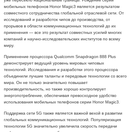
уже пересекло национальные границы. Рождение серии
open.api открытый интерфейс
мобильных телефонов Honor Magic3 является результатом
«translate.service» — служба переводов
совместного сотрудничества глобальной отраслевой сети. От
исследований и разработок чипов до производства, от
Предыстория управления переводчиком.admin
прорывов в области коммуникационных технологий до их
Перевод интерфейса Translate.js
применения — все это результат совместных усилий многих
компаний и научно-исследовательских институтов по всему
Функция расширения перевода.js
миру.
Перепишите функцию обновления страницы.
Применение процессора Qualcomm Snapdragon 888 Plus
демонстрирует ведущий уровень мировых чиповых
После перевода вручную переведите некоторые узлы элементов.
технологий. Исследования и разработки этого процессора
Включить стабильный перевод на уровне предприятия
объединили лучшие таланты и передовые технологии со всего
мира. Он не только значительно повышает
Ajax-запрос веб-страницы запускает автоматический перевод
производительность, но также хорошо контролирует
Установите для перевода только указанные языки
энергопотребление, обеспечивая превосходное удобство
использования мобильных телефонов серии Honor Magic3.
Перерисовать раскрывающийся список выбора языка.
Определить строковый язык и проанализировать его
Поддержка сети 5G также является важной вехой в развитии
глобальных коммуникационных технологий. Популяризация
Переписать кеш первого уровня (;кеш браузера);
технологии 5G значительно увеличила скорость передачи
Установите используемую службу переводаtranslate.service.use