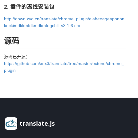
2. 插件的离线安装包
http://down.zvo.cn/translate/chrome_plugin/eiaheeageaponon
keckimdkkmfdkmdkmfdgchll_v3.1.6.crx
源码
源码已开源：
https://github.com/xnx3/translate/tree/master/extend/chrome_
plugin
translate.js