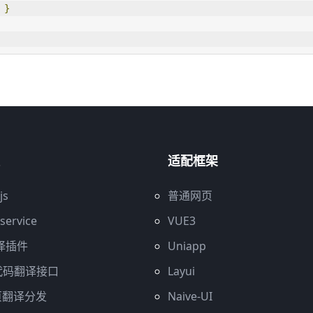
}
适配框架
js
普通网页
.service
VUE3
译插件
Uniapp
代码翻译接口
Layui
页翻译分发
Naive-UI