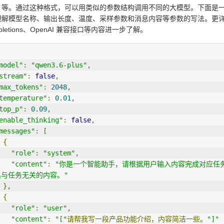
eek 等。通过这种格式，可以用类似的参数结构调用不同的大模型。下面是一个
解模型名称、输出长度、温度、采样参数和消息内容等参数的写法。更详细的
ompletions、OpenAI 兼容接口等内容进一步了解。
model"
:
"qwen3.6-plus"
,
stream"
:
false
,
max_tokens"
:
2048
,
temperature"
:
0.01
,
top_p"
:
0.09
,
enable_thinking"
:
false
,
messages"
:
[
{
"role"
:
"system"
,
"content"
:
"你是一个智能助手，请根据用户输入内容完成对应任
出与任务无关的内容。"
},
{
"role"
:
"user"
,
"content"
:
"["
请帮我写一段产品功能介绍，内容简洁一些。
"]"