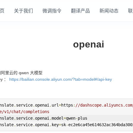
页
关于我们
微调指令
翻译产品
新闻动态
联
openai
阿里云的 qwen 大模型
ey ：
https://bailian.console.aliyun.com/?tab=model#/api-key
nslate
.
service
.
openai
.
url
=
https
:
//dashscope.aliyuncs.com
e/v1/chat/completions
nslate
.
service
.
openai
.
model
=
qwen
-
plus
nslate
.
service
.
openai
.
key
=
sk
-
ec2e6ca45e614632ac364bda300