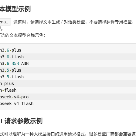
本模型示例
enai
通道时，请选择文本生成 / 对话类模型，不要选择翻译专用模型
型。
可选的文本模型名称示例：
n3
.
6
-
plus
n3
.
6
-
flash
n3
.
6
-
35B
-
A3B
n3
.
5
-
plus
n3
.
5
-
flash
n
-
plus
n
-
flash
pseek
-
v4
-
pro
pseek
-
v4
-
flash
AI 请求参数示例
I 格式可以理解为一种大模型接口的通用请求格式，很多模型厂商都会兼容