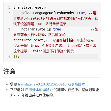
translate
.
reset
({
    selectLanguageRefreshRender
:
true
,
//是
否重新渲染select选择语言到原始未翻译前的状态，默
认不设置则是true，进行重新渲染
    notTranslateTip
:
true
//如
果当前未执行过翻译，然后触发的 
translate.reset() ，是否在控制台打印友好提示，
提示未执行翻译，还原指令忽略， true则是正常打印
这个提示， false则是不打印这个提示
});
注意
需要
translate.js v3.18.32.20250915 及更高版本
它只能对
启用整体翻译能力
的翻译进行还原。整体翻译能
力2023年推出并推荐使用的。